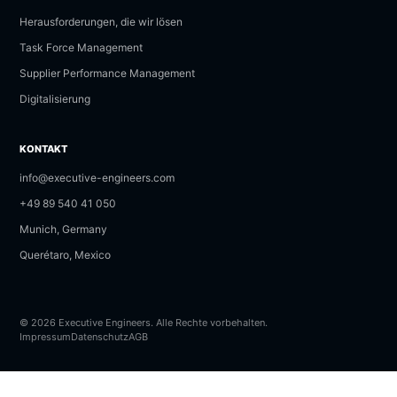
Herausforderungen, die wir lösen
Task Force Management
Supplier Performance Management
Digitalisierung
KONTAKT
info@executive-engineers.com
+49 89 540 41 050
Munich, Germany
Querétaro, Mexico
© 2026 Executive Engineers. Alle Rechte vorbehalten.
Impressum
Datenschutz
AGB